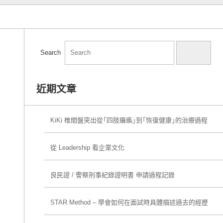
Search
Search
近期文章
KiKi 椎間盤突出從「四肢癱瘓」到「恢復健康」的治療過程
從 Leadership 看企業文化
良民證 / 警察刑事紀錄證明書 申請過程記錄
STAR Method – 學會如何在面試時具體描述過去的經歷