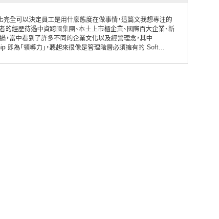
化完全可以決定員工是用什麼態度在做事情，這篇文我想專注的
ne, 作者的經歷待過中資跨國集團、本土上市櫃企業、國際百大企業、新
業交涉過，當中看到了許多不同的企業文化以及經營理念，其中
rship 即為「領導力」，聽起來很像是管理階層必須擁有的 Soft…