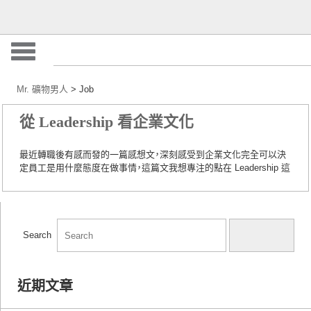
Mr. 礦物男人
>
Job
從 Leadership 看企業文化
最近轉職後有感而發的一篇感想文，深刻感受到企業文化完全可以決
定員工是用什麼態度在做事情，這篇文我想專注的點在 Leadership 這
個詞在企業的重要性。
First one, 作者的經歷待過中資跨國集團、本土
上市櫃企業、國際百大企業、新創公司等，pre-salse 也曾經和眾多不同
類型的企業交涉過，當中看到了許多不同的企業文化以及經營理念，其
中 Leadership 是作者感受很深的一個文化養成。
Leadership 即為「領
導力」，聽起來很像是管理階層必須擁有的 Soft…
Search
Search
近期文章