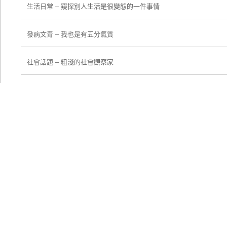
生活日常 – 窺探別人生活是很變態的一件事情
發病文青 – 我也是有五分氣質
社會話題 – 粗淺的社會觀察家
美食廢食 – 減肥明天再說
職場生活 – 我希望你也能有腦
訂閱 Mr. 礦物男人 的文章
輸入你的 email 用於訂閱最新文章
電子郵件位址