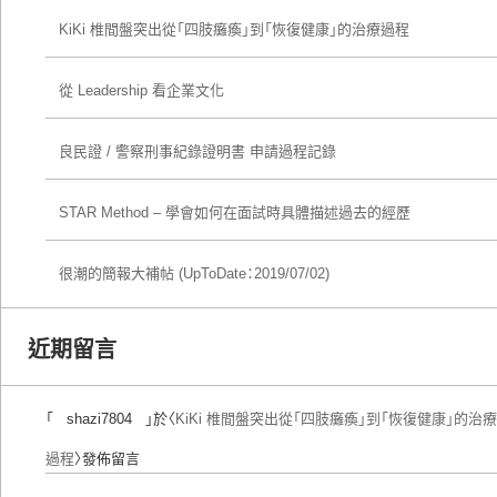
KiKi 椎間盤突出從「四肢癱瘓」到「恢復健康」的治療過程
從 Leadership 看企業文化
良民證 / 警察刑事紀錄證明書 申請過程記錄
STAR Method – 學會如何在面試時具體描述過去的經歷
很潮的簡報大補帖 (UpToDate：2019/07/02)
近期留言
「
shazi7804
」於〈
KiKi 椎間盤突出從「四肢癱瘓」到「恢復健康」的治療
過程
〉發佈留言